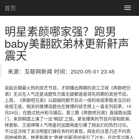
首页
明星素颜哪家强？跑男
baby美翻欧弟林更新鼾声
震天
来源：互联网新闻 时间：2020-05-01 23:45
说起近期最火热的综艺节目，才刚播出两期的浙江卫视《奔跑吧兄
弟》无论在人气还是话题性方面无疑都遥遥领先同期的其他节目。
上周，《奔跑吧兄弟》以超越同期节目近一倍的收视率稳坐当日的
收视王座，相关的微博话题也在微博的综艺榜上一直名列前茅。10
月24日，在跑过杭州和乌镇后，第三期《奔跑吧兄弟》直接跑出国
门，来到韩国上演了一出“韩囧”之旅。紧张爆笑的节目内容和欧弟、
林更新、王丽坤等人气明星的加盟再度引爆了网友们的热烈讨论。
不过这次除了关注明星们做任务时的表现，网友的注意力还不约而
同地被欧弟、林更新两大“男神”的鼾声给吸引了过去。在欣赏过两人