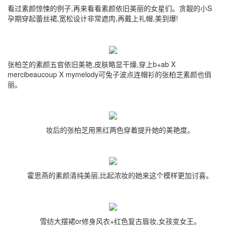
看过素颜惊悚的例子,再来看看素颜依旧美丽的女星们。贪靓的小S
孕期穿起蕾丝裙,宽松设计非常遮肉,再戴上礼帽,美到爆!
张柏芝的素颜五官依旧美艳,皮肤略显干燥,穿上b+ab X
mercibeaucoup X mymelody可兔子波点连帽衫的张柏芝素颜也俏
丽。
妆后的张柏芝用黑红两色穿着提升她的美艳度。
霍思燕的素颜清纯美丽,比起浓妆的她来这个模样更加讨喜。
雪纺大摆裙or修身风衣+红色复古唇妆,女孩变女王。