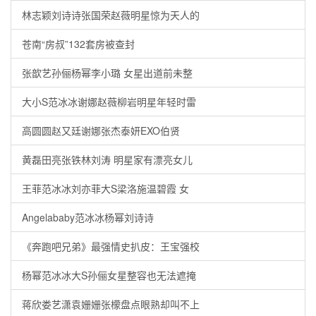
林志颖刘诗诗张国荣赵薇明星惊为天人的
苍南“房叔”132套房被查封
张歆艺孙俪杨幂李小璐 女星出道前未整
大小S范冰冰谢娜赵薇柳岩明星年轻时雷
高圆圆赵又廷谢娜张杰泰妍EXO伯贤
黄磊田亮张铁林刘涛 明星家有漂亮女儿
王菲范冰冰刘亦菲大S梁洛施温碧霞 女
Angelababy范冰冰杨幂刘诗诗
《奔跑吧兄弟》最强情史扒皮：王宝强校
杨幂范冰冰大S孙俪女星整容也无法遮掩
蒋欣娄艺潇袁姗姗张檬盘点眼熟却叫不上