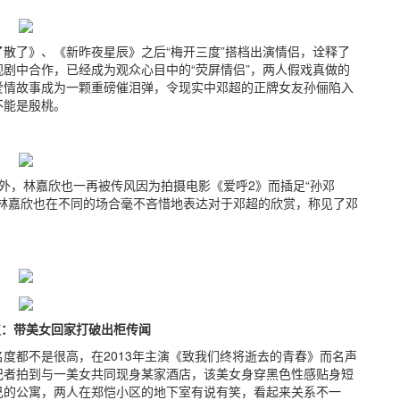
散了》、《新昨夜星辰》之后“梅开三度”搭档出演情侣，诠释了
剧中合作，已经成为观众心目中的“荧屏情侣”，两人假戏真做的
爱情故事成为一颗重磅催泪弹，令现实中邓超的正牌女友孙俪陷入
不能是殷桃。
外，林嘉欣也一再被传风因为拍摄电影《爱呼2》而插足“孙邓
林嘉欣也在不同的场合毫不吝惜地表达对于邓超的欣赏，称见了邓
皮：带美女回家打破出柜传闻
度都不是很高，在2013年主演《致我们终将逝去的青春》而名声
记者拍到与一美女共同现身某家酒店，该美女身穿黑色性感贴身短
己的公寓，两人在郑恺小区的地下室有说有笑，看起来关系不一