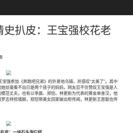
情史扒皮：王宝强校花老
8
王宝强参加《奔跑吧兄弟》的外景地乌镇，并感叹“太美了”。其中
的她丝毫看不出已是两个孩子的妈妈，网友忍不住赞叹王宝强是人
的模范丈夫，也有以李晨、郑恺、林更新为代表的黄金单身汉，他
遭罗志祥挖墙脚，郑恺带美女回家破出柜传闻，林更新王思聪也传
史扒皮：一块石头泡仨妞