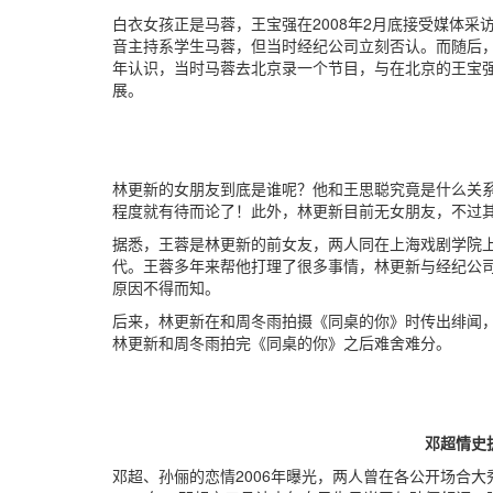
白衣女孩正是马蓉，王宝强在2008年2月底接受媒体
音主持系学生马蓉，但当时经纪公司立刻否认。而随后，
年认识，当时马蓉去北京录一个节目，与在北京的王宝
展。
林更新的女朋友到底是谁呢？他和王思聪究竟是什么关系
程度就有待而论了！此外，林更新目前无女朋友，不过
据悉，王蓉是林更新的前女友，两人同在上海戏剧学院
代。王蓉多年来帮他打理了很多事情，林更新与经纪公司
原因不得而知。
后来，林更新在和周冬雨拍摄《同桌的你》时传出绯闻
林更新和周冬雨拍完《同桌的你》之后难舍难分。
邓超情史
邓超、孙俪的恋情2006年曝光，两人曾在各公开场合