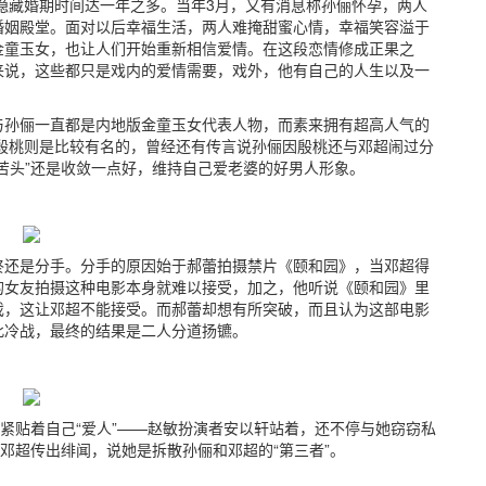
，隐藏婚期时间达一年之多。当年3月，又有消息称孙俪怀孕，两人
婚姻殿堂。面对以后幸福生活，两人难掩甜蜜心情，幸福笑容溢于
金童玉女，也让人们开始重新相信爱情。在这段恋情修成正果之
来说，这些都只是戏内的爱情需要，戏外，他有自己的人生以及一
与孙俪一直都是内地版金童玉女代表人物，而素来拥有超高人气的
殷桃则是比较有名的，曾经还有传言说孙俪因殷桃还与邓超闹过分
苦头”还是收敛一点好，维持自己爱老婆的好男人形象。
终还是分手。分手的原因始于郝蕾拍摄禁片《颐和园》，当邓超得
的女友拍摄这种电影本身就难以接受，加之，他听说《颐和园》里
戏，这让邓超不能接受。而郝蕾却想有所突破，而且认为这部电影
此冷战，最终的结果是二人分道扬镳。
终紧贴着自己“爱人”——赵敏扮演者安以轩站着，还不停与她窃窃私
邓超传出绯闻，说她是拆散孙俪和邓超的“第三者”。