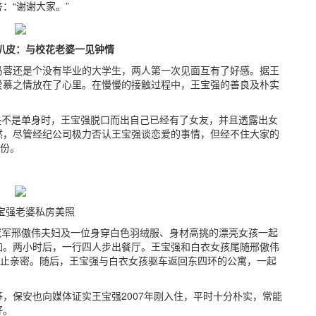
：“谢谢大家。”
扒皮：与校花老婆一见钟情
马蓉还是个没有毕业的大学生，两人第一次见面互有了好感。据王
爱慕之情放在了心里。在慢慢的接触过程中，王宝强的善良及朴实
还是不是单身时，王宝强脱口而出自己已经有了女友，并且透露出女
然，尽管经纪公司极力否认王宝强谈恋爱的事情，但经不住大家的
身份。
强老婆私房美照
运冠军邢傲伟夫妇及一位身穿白色羽绒服、身材高挑的漂亮女孩一起
加。两小时后，一行四人步出餐厅。王宝强和白衣女孩尾随邢傲伟
举止亲密。随后，王宝强与白衣女孩驱车返回东四环的公寓，一起
不等，保安也向媒体证实王宝强2007年刚入住，平时十分朴实，常能
好。