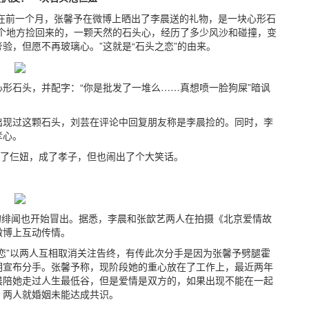
而在前一个月，张馨予在微博上晒出了李晨送的礼物，是一块心形石
个地方捡回来的，一颗天然的石头心，经历了多少风沙和碰撞，变
验，但愿不再玻璃心。”这就是“石头之恋”的由来。
形石头，并配字：“你是批发了一堆么……真想喷一脸狗屎”暗讽
出现过这颗石头，刘芸在评论中回复朋友称是李晨捡的。同时，李
孝心。
泡了仨妞，成了孝子，但也闹出了个大笑话。
晨的绯闻也开始冒出。据悉，李晨和张歆艺两人在拍摄《北京爱情故
微博上互动传情。
头之恋”以两人互相取消关注告终，有传此次分手是因为张馨予劈腿霍
明宣布分手。张馨予称，现阶段她的重心放在了工作上，最近两年
晨陪她走过人生最低谷，但是爱情是双方的，如果出现不能在一起
，两人就婚姻未能达成共识。