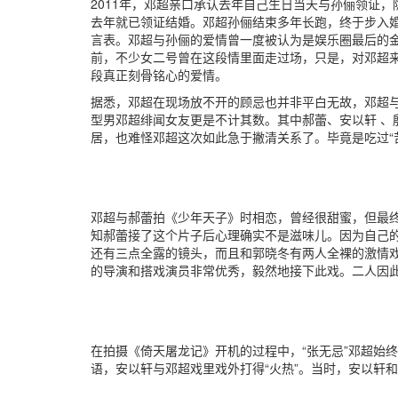
2011年，邓超亲口承认去年自己生日当天与孙俪领证
去年就已领证结婚。邓超孙俪结束多年长跑，终于步入
言表。邓超与孙俪的爱情曾一度被认为是娱乐圈最后的
前，不少女二号曾在这段情里面走过场，只是，对邓超
段真正刻骨铭心的爱情。
据悉，邓超在现场放不开的顾忌也并非平白无故，邓超
型男邓超绯闻女友更是不计其数。其中郝蕾、安以轩 、
居，也难怪邓超这次如此急于撇清关系了。毕竟是吃过“
邓超与郝蕾拍《少年天子》时相恋，曾经很甜蜜，但最
知郝蕾接了这个片子后心理确实不是滋味儿。因为自己
还有三点全露的镜头，而且和郭晓冬有两人全裸的激情
的导演和搭戏演员非常优秀，毅然地接下此戏。二人因
在拍摄《倚天屠龙记》开机的过程中，“张无忌”邓超始
语，安以轩与邓超戏里戏外打得“火热”。当时，安以轩和