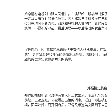
婚恋题材电视剧《延安爱情》，主演邓超、殷桃继《爱了
一段战火纷飞时的爱情故事。因为邓超与殷桃多次在电视
传闻在坊间不断流传。邓超和殷桃的入情演绎，让这段
尴尬，不得不给邓超下最后通牒——以后接戏的女主角
《爱呼2》中，邓超和林嘉欣终于有情人终成眷属，在戏
恋”，更导致邓超和孙俪的感情出现危机，濒临分手。而
超的感觉确实就像是初恋的感觉。
郑恺情史扒
郑恺因拍摄电影《难得有情人》正式出道，随后几年知名
鹊起，迅速走红，却被爆出出柜的消息。近日，郑恺被
裙，面容姣好。离开酒店后，郑恺又带这美女回到了自