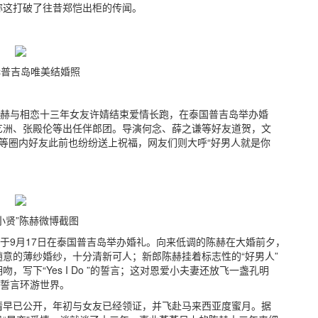
称这打破了往昔郑恺出柜的传闻。
吉岛唯美结婚照
陈赫与相恋十三年女友许婧结束爱情长跑，在泰国普吉岛举办婚
艺洲、张殿伦等出任伴郎团。导演何念、薛之谦等好友道贺，文
张歆艺等圈内好友此前也纷纷送上祝福，网友们则大呼“好男人就是你
贤”陈赫微博截图
，于9月17日在泰国普吉岛举办婚礼。向来低调的陈赫在大婚前夕，
意的薄纱婚纱，十分清新可人；新郎陈赫挂着标志性的“好男人”
写下“Yes I Do ”的誓言；这对恩爱小夫妻还放飞一盏孔明
福誓言环游世界。
情早已公开，年初与女友已经领证，并飞赴马来西亚度蜜月。据