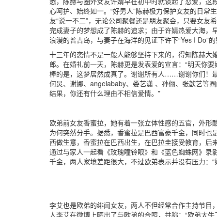
悉，陈赫与圈外女友许婧早在初中时就谈起了恋爱，这段
心呵护、始终如一。“好男人”陈赫极力保护女友的日常
友“说一不二”，无论公司聚餐还是朋友聚会，只要女友
完成妻子的梦想成了陈赫的追求；由于许婧热爱大海，
浪漫的普吉岛，与妻子在海洋的见证下许下“Yes I Do”
十三年的恋情不是一般人能够坚持下来的，得知陈赫大
郎。在婚礼前一天，陈赫更是发表爱的宣言：“明天你要
棒的是，这梦居然成真了。谢谢所有人……谢谢你们！最
何炅、谢娜、angelababy、娄艺潇 、孙俪、张歆
结果，你还有什么理由不相信爱情。”
欧弟前女友香蜜拉，她有着一张立体性感的五官，外形
为何突然分手。据悉，香蜜拉是巴西富豪千金，同时也
西做生意，香蜜拉在巴西出生，在巴拉圭接受教育，后
通过与家人一起看《玫瑰瞳铃眼》和《蓝色蜘蛛网》录
千金，两人家境差距很大，不过欧弟表示并没有压力：“
李艾也是欧弟的绯闻女友，两人不但经常合作主持节目
人李艾在微博上晒出了与欧弟的合照，并称：“欧弟太牛