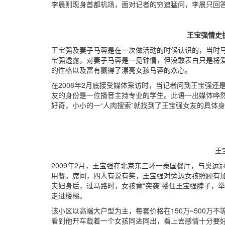
李晨则现身首都机场，面对记者的穷追猛问，李晨只回答
王宝强情史
王宝强及妻子马蓉是在一次做活动的时候认识的，当时
宝强透露，对妻子马蓉是一见钟情，但没敢表白只是将
的性格以及富有赢得了漂亮女孩马蓉的欢心。
在2008年2月底接受媒体采访时，当记者问到王宝强
友的身份是一位播音主持专业的学生。此语一出媒体哗
好奇，小小的一“人肉搜索”就找到了王宝强女友的具体
王宝
2009年2月，王宝强在北京东三环一泰国餐厅，与奥
用餐。席间，四人有说有笑，王宝强对旁边女孩照顾有
夫妇身后，过马路时，女孩竟“突袭”搂住王宝强脖子，
走进楼梯。
该小区以高端大户型为主，每套价格在150万~500万
看到他开车载着一个女孩同进同出，看上去感情十分要