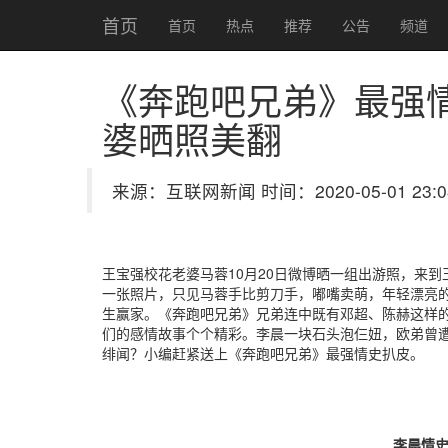
首页
首页
热点
推荐
公告
频道
《奔跑吧兄弟》最强
婆晒照美翻
来源：互联网新闻 时间：2020-05-01 23:0
王宝强校花老婆马蓉10月20日微博晒一组出游照，来到
一张照片，只见马蓉手比剪刀手，嘟嘴卖萌，年轻漂亮
生赢家。《奔跑吧兄弟》兄弟连中既有邓超、陈赫这样
们的感情故事个个精彩。李晨一块石头泡仨妞，欧弟曾
绯闻？小编赶紧送上《奔跑吧兄弟》最强情史扒皮。
李晨情