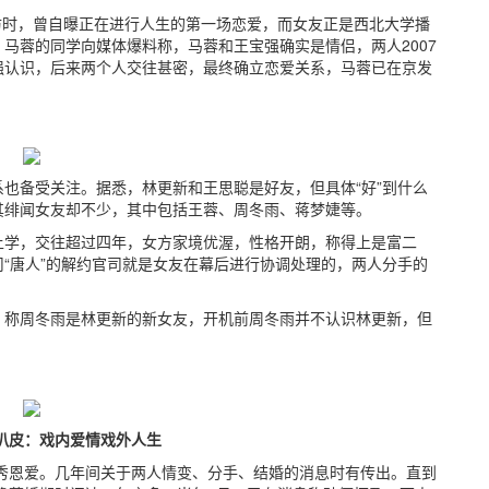
采访时，曾自曝正在进行人生的第一场恋爱，而女友正是西北大学播
马蓉的同学向媒体爆料称，马蓉和王宝强确实是情侣，两人2007
强认识，后来两个人交往甚密，最终确立恋爱关系，马蓉已在京发
也备受关注。据悉，林更新和王思聪是好友，但具体“好”到什么
其绯闻女友却不少，其中包括王蓉、周冬雨、蒋梦婕等。
上学，交往超过四年，女方家境优渥，性格开朗，称得上是富二
“唐人”的解约官司就是女友在幕后进行协调处理的，两人分手的
，称周冬雨是林更新的新女友，开机前周冬雨并不认识林更新，但
扒皮：戏内爱情戏外人生
大秀恩爱。几年间关于两人情变、分手、结婚的消息时有传出。直到