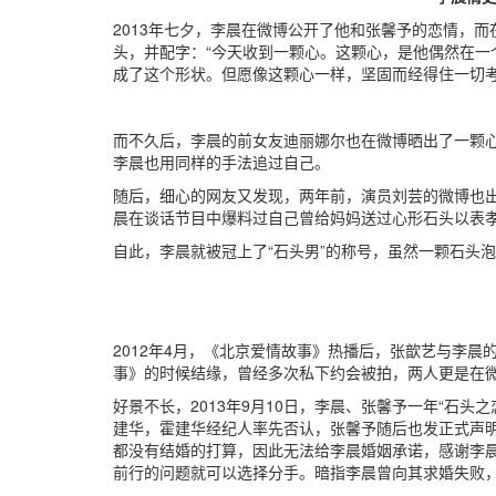
2013年七夕，李晨在微博公开了他和张馨予的恋情，
头，并配字：“今天收到一颗心。这颗心，是他偶然在一
成了这个形状。但愿像这颗心一样，坚固而经得住一切考
而不久后，李晨的前女友迪丽娜尔也在微博晒出了一颗心
李晨也用同样的手法追过自己。
随后，细心的网友又发现，两年前，演员刘芸的微博也
晨在谈话节目中爆料过自己曾给妈妈送过心形石头以表
自此，李晨就被冠上了“石头男”的称号，虽然一颗石头
2012年4月，《北京爱情故事》热播后，张歆艺与李
事》的时候结缘，曾经多次私下约会被拍，两人更是在
好景不长，2013年9月10日，李晨、张馨予一年“石
建华，霍建华经纪人率先否认，张馨予随后也发正式声
都没有结婚的打算，因此无法给李晨婚姻承诺，感谢李
前行的问题就可以选择分手。暗指李晨曾向其求婚失败