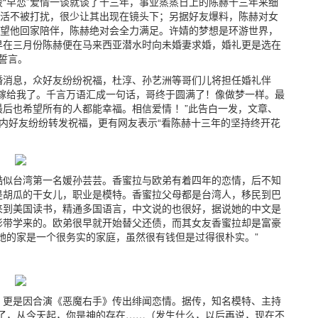
“早恋”爱情一谈就谈了十三年，事业蒸蒸日上的陈赫十三年来细
生活不被打扰，很少让其出现在镜头下；另据好友爆料，陈赫对女
希望他回家陪伴，陈赫绝对会全力满足。许婧的梦想是环游世界，
早在三月份陈赫便在马来西亚潜水时向未婚妻求婚，婚礼更是选在
的誓言。
婚消息，众好友纷纷祝福，杜淳、孙艺洲等哥们儿将担任婚礼伴
嫁给我了。千言万语汇成一句话，哥终于圆满了！像做梦一样。最
后也希望所有的人都能幸福。相信爱情 ！”此告白一发，文章、
艺等圈内好友纷纷转发祝福，更有网友表示“看陈赫十三年的坚持终开花
酷似台湾第一名媛孙芸芸。香蜜拉与欧弟有着四年的恋情，后不知
是胡瓜的干女儿，职业是模特。香蜜拉父母都是台湾人，移民到巴
来到美国读书，精通多国语言，中文说的也很好，据说她的中文是
影带学来的。欧弟很早就开始替父还债，而其女友香蜜拉却是富豪
她的家是一个很务实的家庭，虽然很有钱但是过得很朴实。”
，更是因合演《恶魔右手》传出绯闻恋情。据传，知名模特、主持
了，从今天起，你是神的存在……（发生什么，以后再说，现在不