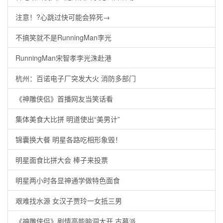
注意！?心跳过快可能会猝死→
不搞笑就不是RunningMan李光
RunningMan宋智孝李光洙赴港
杭州：百诺电子厂突发大火 消防多部门
《神雕侠侣》首播网友当笑话看
集体美食大比拼 明道使出“美男计”
锦囊换大餐 明星各路吃相形象毁！
明星面食比拼大会 棒子来投票
明星两小时各显神通学做特色面食
艰难找水源 女汉子贾玲一女抵三男
《神雕侠侣》剧情高能脑洞大开 古墓派