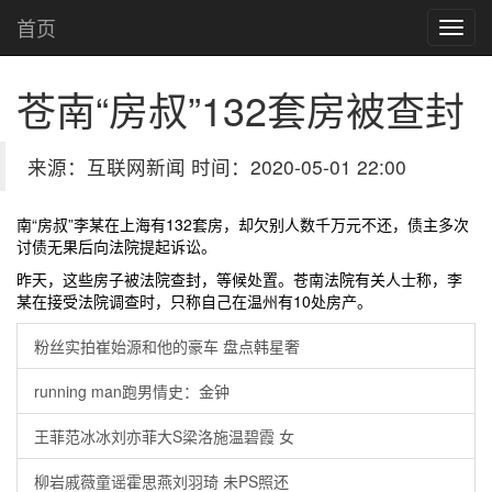
首页
苍南“房叔”132套房被查封
来源：互联网新闻 时间：2020-05-01 22:00
南“房叔”李某在
上海有132套房，却
欠别人数千万元不还，债主多次
讨债无果后向法院提起诉讼。
昨天，这些房子被法院查封，等候处置。苍南法院有关人士称，李
某在接受法院调查时，
只称自己在温州有10处房产。
粉丝实拍崔始源和他的豪车 盘点韩星奢
running man跑男情史：金钟
王菲范冰冰刘亦菲大S梁洛施温碧霞 女
柳岩戚薇童谣霍思燕刘羽琦 未PS照还