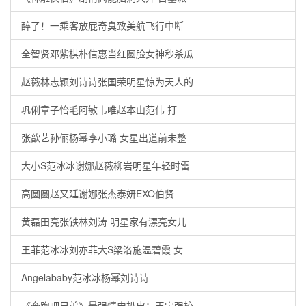
醉了！一乘客放屁奇臭致美航飞行中断
全智贤邓紫棋朴信惠当红圆脸女神秒杀瓜
赵薇林志颖刘诗诗张国荣明星惊为天人的
巩俐章子怡毛阿敏韦唯赵本山范伟 打
张歆艺孙俪杨幂李小璐 女星出道前未整
大小S范冰冰谢娜赵薇柳岩明星年轻时雷
高圆圆赵又廷谢娜张杰泰妍EXO伯贤
黄磊田亮张铁林刘涛 明星家有漂亮女儿
王菲范冰冰刘亦菲大S梁洛施温碧霞 女
Angelababy范冰冰杨幂刘诗诗
《奔跑吧兄弟》最强情史扒皮：王宝强校