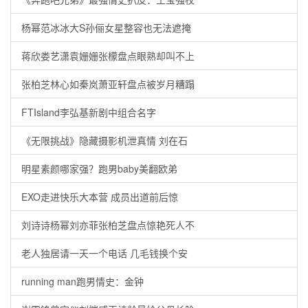
杨幂范冰冰大S孙俪女星整容也无法遮掩
蒋欣娄艺潇袁姗姗张檬盘点眼熟却叫不上
张柏芝林心如秦岚萧亚轩盘点被岁月糟蹋
FTIsland李弘基新剧中组合名字
《无限挑战》隐藏摄影机泄真情 刘在石
明星素颜哪家强？跑男baby美翻欧弟
EXO走进快乐大本营 成员出道前后惊
刘诗诗杨幂刘亦菲张柏芝盘点惊艳死人不
老人独居请一天一个电话 几毛钱换个安
running man跑男情史：金钟