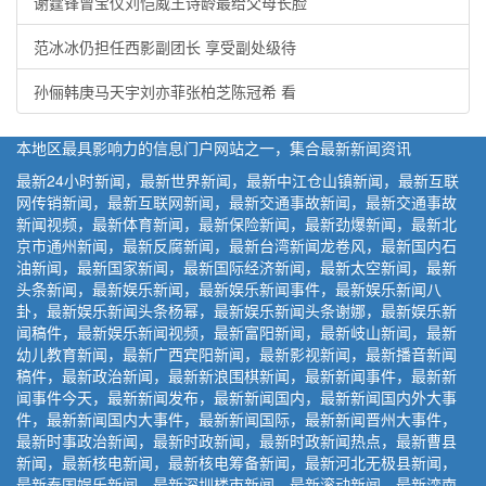
谢霆锋曾宝仪刘恺威王诗龄最给父母长脸
范冰冰仍担任西影副团长 享受副处级待
孙俪韩庚马天宇刘亦菲张柏芝陈冠希 看
本地区最具影响力的信息门户网站之一，集合最新新闻资讯
最新24小时新闻，最新世界新闻，最新中江仓山镇新闻，最新互联
网传销新闻，最新互联网新闻，最新交通事故新闻，最新交通事故
新闻视频，最新体育新闻，最新保险新闻，最新劲爆新闻，最新北
京市通州新闻，最新反腐新闻，最新台湾新闻龙卷风，最新国内石
油新闻，最新国家新闻，最新国际经济新闻，最新太空新闻，最新
头条新闻，最新娱乐新闻，最新娱乐新闻事件，最新娱乐新闻八
卦，最新娱乐新闻头条杨幂，最新娱乐新闻头条谢娜，最新娱乐新
闻稿件，最新娱乐新闻视频，最新富阳新闻，最新岐山新闻，最新
幼儿教育新闻，最新广西宾阳新闻，最新影视新闻，最新播音新闻
稿件，最新政治新闻，最新新浪围棋新闻，最新新闻事件，最新新
闻事件今天，最新新闻发布，最新新闻国内，最新新闻国内外大事
件，最新新闻国内大事件，最新新闻国际，最新新闻晋州大事件，
最新时事政治新闻，最新时政新闻，最新时政新闻热点，最新曹县
新闻，最新核电新闻，最新核电筹备新闻，最新河北无极县新闻，
最新泰国娱乐新闻，最新深圳楼市新闻，最新滚动新闻，最新滦南