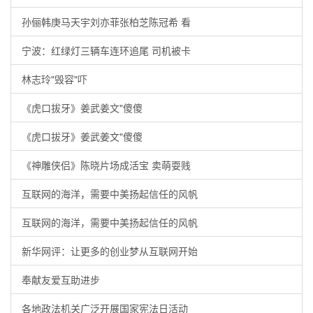
孙俪韩庚马天宇刘亦菲张柏芝陈冠希 看
宁波：红绿灯三辆车连环追尾 司机被卡
林志玲"毁容"吓
《虎口拔牙》姜武姜文"傻傻
《虎口拔牙》姜武姜文"傻傻
《神雕侠侣》陈晓片场成活宝 卖萌耍贱
互联网的海洋，需要中美扬起信任的风帆
互联网的海洋，需要中美扬起信任的风帆
新华网评：让更多的创业梦从互联网开始
奉献友爱互助进步
各地政法机关广泛开展国家宪法日活动